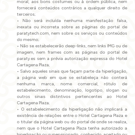
moral, aos bons costumes ou à ordem pública, nem
fornecerá conteúdos contrários a qualquer direito de
terceiros;
• Não será incluída nenhuma manifestação falsa,
inexata ou incorreta sobre as páginas do portal de
paratytech.com, nem sobre os serviços ou conteúdos
do mesmo;
• Não se estabelecerão deep-links, nem links IMG ou de
imagem, nem frames com as páginas do portal de
paraty.es sem a prévia autorização expressa do Hotel
Cartagena Plaza;
• Salvo aqueles sinais que façam parte da hiperligação,
a página web em que se estabeleça não conterá
nenhuma marca, nome comercial, rótulo de
estabelecimento, denominação, logotipo, slogan ou
outros sinais distintivos pertencentes ao Hotel
Cartagena Plaza;
• O estabelecimento da hiperligação não implicará a
existência de relações entre o Hotel Cartagena Plaza e
o titular da página web ou do portal de onde se realiza,
nem que o Hotel Cartagena Plaza tenha autorizado a
hiperligação ou supervisionado, conhecido, aceitado ou