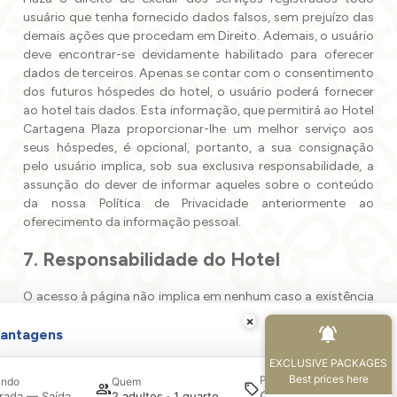
usuário que tenha fornecido dados falsos, sem prejuízo das
demais ações que procedam em Direito. Ademais, o usuário
deve encontrar-se devidamente habilitado para oferecer
dados de terceiros. Apenas se contar com o consentimento
dos futuros hóspedes do hotel, o usuário poderá fornecer
ao hotel tais dados. Esta informação, que permitirá ao Hotel
Cartagena Plaza proporcionar-lhe um melhor serviço aos
seus hóspedes, é opcional, portanto, a sua consignação
pelo usuário implica, sob sua exclusiva responsabilidade, a
assunção do dever de informar aqueles sobre o conteúdo
da nossa Política de Privacidade anteriormente ao
oferecimento da informação pessoal.
7. Responsabilidade do Hotel
O acesso à página não implica em nenhum caso a existência
de uma relação comercial entre usuário e Hotel Cartagena
×
Plaza. O portal apenas fornece informações sobre as vagas
antagens
hoteleiras disponíveis no momento de solicitar a
EXCLUSIVE PACKAGES
mencionada informação, pelo que se o senhor realizar a
Best prices here
Promoção
ndo
Quem
Pesquisar
reserva online, está contratando diretamente com o hotel e
rada — Saída
2 adultos · 1 quarto