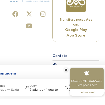
Transfira a nossa
App
em:
Google Play
App Store
Contato
×
Cra. 1
,
13001
,
Cartagena
,
Colomb
antagens
#N° 6 -
de
154
Indias
EXCLUSIVE PACKAGES
Best prices here
Promoção
ndo
Quem
Pesquisar
rada — Saída
2 adultos · 1 quarto
cartagenaplaza@hotelcartag
Let me see!
+57 605 6517450