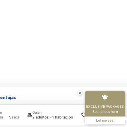
×
entajas
EXCLUSIVE PACKAGES
Best prices here
Promoción
o
Quién
Buscar
da — Salida
2 adultos · 1 habitación
Let me see!