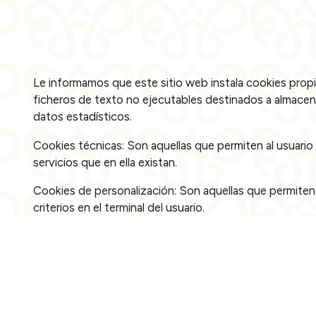
Le informamos que este sitio web instala cookies propi
ficheros de texto no ejecutables destinados a almacenar
datos estadísticos.
Cookies técnicas: Son aquellas que permiten al usuario 
servicios que en ella existan.
Cookies de personalización: Son aquellas que permiten a
criterios en el terminal del usuario.
Cookies de análisis: Son aquellas que permiten el segui
recogida mediante este tipo de cookies se utiliza en la 
los usuarios de dichos sitios, aplicaciones y plataformas
Cuándo
Quién
Pr
Entrada — Salida
2 adultos · 1 habitación
Sólo el propietario de este sitio web y MIRAI ESPAÑA, S.
las cookies del mismo. Los terceros que hayan almacen