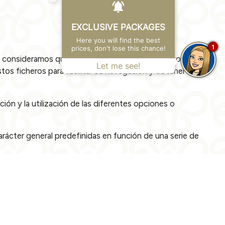
EXCLUSIVE PACKAGES
Here you will find the best
1
prices, don't lose this chance!
o, consideramos que acepta su uso. Las cookies son
Let me see!
tos ficheros para facilitar su navegación y obtener
ión y la utilización de las diferentes opciones o
arácter general predefinidas en función de una serie de
tios web a los que están vinculadas. La información
forma y para la elaboración de perfiles de navegación de
os datos de uso que hacen los usuarios del servicio.
iento y análisis del sitio, utilizan y tienen acceso a