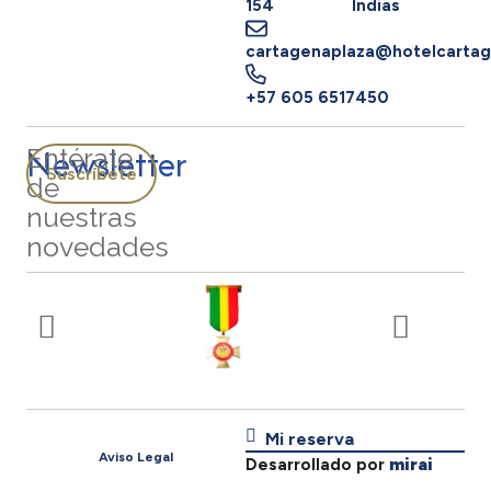
154
Indias
cartagenaplaza@hotelcartag
+57 605 6517450
Newsletter
Entérate
Suscríbete
de
nuestras
novedades
Mi reserva
Aviso Legal
Desarrollado por
mirai