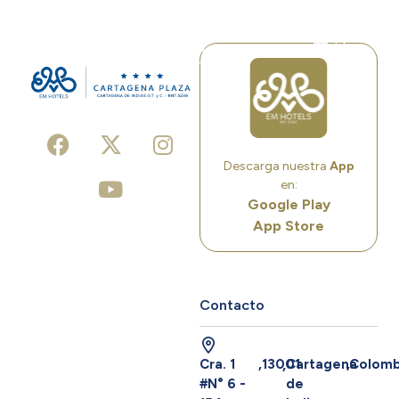
ES
Descarga nuestra
App
en:
Google Play
App Store
Contacto
Cra. 1
,
13001
,
Cartagena
,
Colomb
#N° 6 -
de